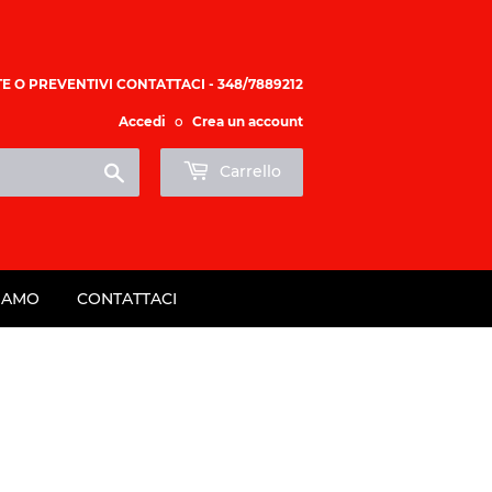
E O PREVENTIVI CONTATTACI - 348/7889212
Accedi
o
Crea un account
Cerca
Carrello
SIAMO
CONTATTACI