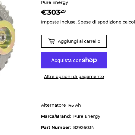
Pure Energy
€303
€303,29
29
Imposte incluse.
Spese di spedizione
calco
Aggiungi al carrello
Altre opzioni di pagamento
Alternatore 145 Ah
Marca/Brand
: Pure Energy
Part Number
: 8292603N