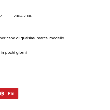
P
2004-2006
mericane di qualsiasi marca, modello
in pochi giorni
ta
Pin
Pinna
su