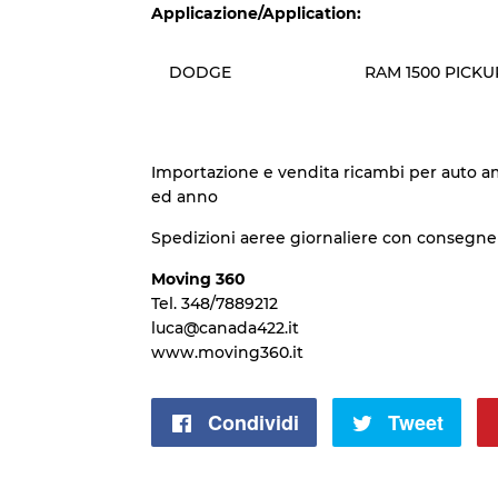
Applicazione/Application:
DODGE
RAM 1500 PICKU
Importazione e vendita ricambi per auto a
ed anno
Spedizioni aeree giornaliere con consegne 
Moving 360
Tel. 348/7889212
luca@canada422.it
www.moving360.it
Condividi
Condividi
Tweet
Twit
su
su