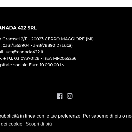
Facebook
Twit
ANADA 422 SRL
a Gramsci 2/F - 20023 CERRO MAGGIORE (MI)
l. 0331/1355904 - 348/7889212 (Luca)
il luca@canada422.it
F. e P.I. 03107370128 - REA MI-2055236
pitale sociale Euro 10.000,00 i.v.
Facebook
Instagram
cane
i pubblicità in linea con le tue preferenze. Per saperne di più o ne
 dei cookie.
Scopri di più