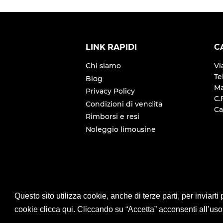
LINK RAPIDI
C
Chi siamo
Vi
Te
Blog
Ma
Privacy Policy
C.
Condizioni di vendita
Ca
Rimborsi e resi
Noleggio limousine
© 2026
Moving 360 - Ricambi auto ameri
Questo sito utilizza cookie, anche di terze parti, per inviart
Powered by Shopify
cookie clicca qui. Cliccando su “Accetta” acconsenti all’uso