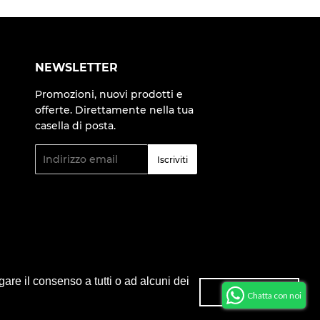
ter
Pinterest
NEWSLETTER
Promozioni, nuovi prodotti e
offerte. Direttamente nella tua
casella di posta.
Email
Iscriviti
Modalità
gare il consenso a tutti o ad alcuni dei
di
Ok accetto
Chatta con noi
pagamento