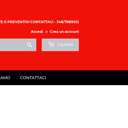
E O PREVENTIVI CONTATTACI - 348/7889212
Accedi
o
Crea un account
Cerca
Carrello
SIAMO
CONTATTACI