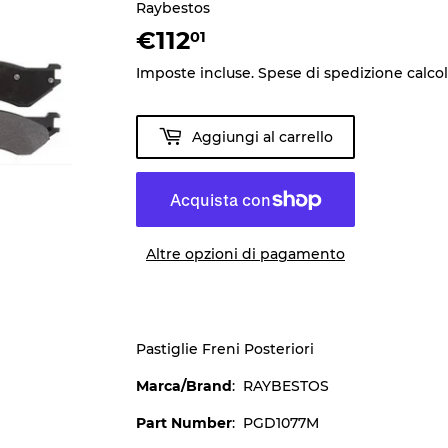
Raybestos
€112
€112,01
01
Imposte incluse.
Spese di spedizione
calco
Aggiungi al carrello
Altre opzioni di pagamento
Pastiglie Freni Posteriori
Marca/Brand
: RAYBESTOS
Part Number
: PGD1077M