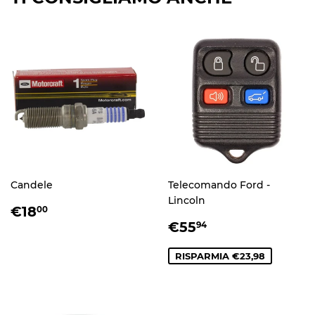
Candele
Telecomando Ford -
Lincoln
PREZZO
€18,00
€18
00
DI
PREZZO
€55,94
€55
94
LISTINO
SCONTATO
RISPARMIA €23,98