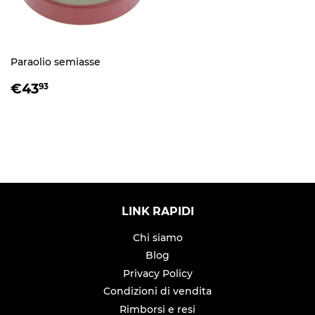
Paraolio semiasse
PREZZO
€43,93
€43
93
DI
LISTINO
LINK RAPIDI
Chi siamo
Blog
Privacy Policy
Condizioni di vendita
Rimborsi e resi