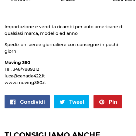
Importazione e vendita ricambi per auto americane di
qualsiasi marca, modello ed anno
Spedizioni aeree giornaliere con consegne in pochi
giorni
Moving 360
Tel. 348/7889212
luca@canada422.it
www.moving360.it
Condividi
Condividi
Tweet
Twitta
Pin
Pinna
su
su
su
Facebook
Twitter
Pinte
TI CONSIGLIAMO ANCHE