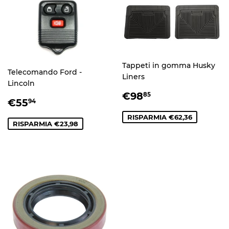
Tappeti in gomma Husky
Telecomando Ford -
Liners
Lincoln
PREZZO
€98,85
€98
85
PREZZO
€55,94
€55
94
SCONTATO
SCONTATO
RISPARMIA €62,36
RISPARMIA €23,98